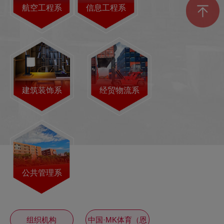
航空工程系
信息工程系
建筑装饰系
经贸物流系
公共管理系
组织机构
中国·MK体育（恩