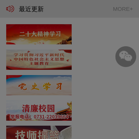
最近更新
MORE+