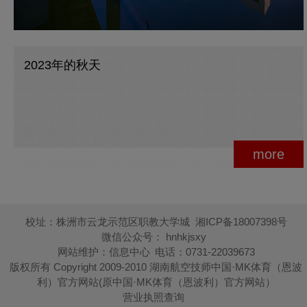
2023年的秋天
more
校址：株洲市云龙示范区职教大学城
湘ICP备18007398号
微信公众号： hnhkjsxy
网站维护：信息中心
电话：0731-22039673
版权所有 Copyright 2009-2010 湖南航空技师中国·MK体育（恩波
利）官方网站(原中国·MK体育（恩波利）官方网站）
营业执照查询