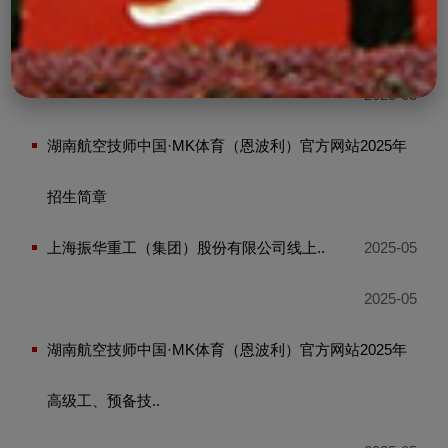
选会 提供近千..
2025-05
湖南航空技师中国·MK体育（恩波利）官方网站2025年
招生简章
上海振华重工（集团）股份有限公司线上..
2025-05
2025-05
湖南航空技师中国·MK体育（恩波利）官方网站2025年
高级工、预备技..