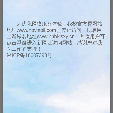
为优化网络服务体验，我校官方原网站
地址www.noviaoil.com已停止访问，现启用
全新域名地址www.hnhkjsxy.cn，各位用户可
点击浮窗进入新网址访问网站，感谢您对我
院工作的支持！
“技能照亮前程”——2025年全省技工院校工..
湘ICP备18007398号
10月10日，由湖南省职业技术培训研究室主办、我院承办
的“技能照亮前程”——2025年全省技工院校工学一体化教学改
革师资培训（二级班）开班仪式，在中国·MK体育（恩波利）
官方网站学术报告厅一楼举行。来自..