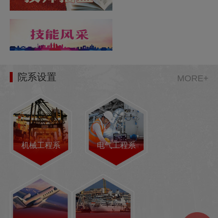
院系设置
MORE+
机械工程系
电气工程系